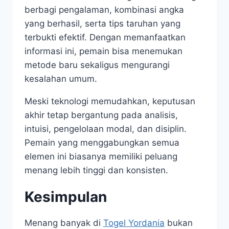
berbagi pengalaman, kombinasi angka
yang berhasil, serta tips taruhan yang
terbukti efektif. Dengan memanfaatkan
informasi ini, pemain bisa menemukan
metode baru sekaligus mengurangi
kesalahan umum.
Meski teknologi memudahkan, keputusan
akhir tetap bergantung pada analisis,
intuisi, pengelolaan modal, dan disiplin.
Pemain yang menggabungkan semua
elemen ini biasanya memiliki peluang
menang lebih tinggi dan konsisten.
Kesimpulan
Menang banyak di
Togel Yordania
bukan