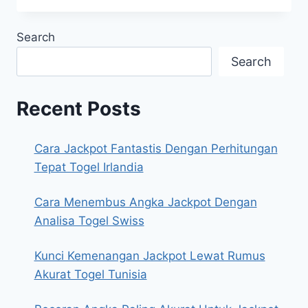
Search
Search
Recent Posts
Cara Jackpot Fantastis Dengan Perhitungan
Tepat Togel Irlandia
Cara Menembus Angka Jackpot Dengan
Analisa Togel Swiss
Kunci Kemenangan Jackpot Lewat Rumus
Akurat Togel Tunisia