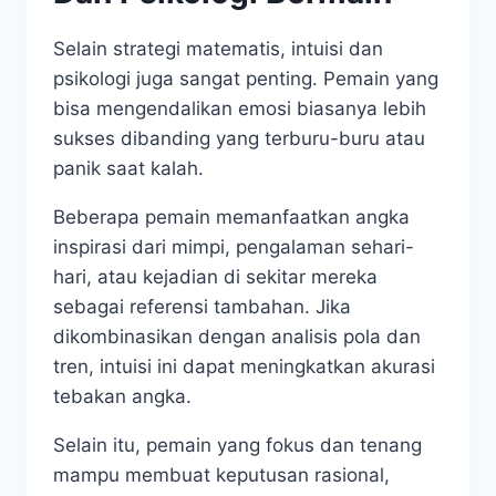
Selain strategi matematis, intuisi dan
psikologi juga sangat penting. Pemain yang
bisa mengendalikan emosi biasanya lebih
sukses dibanding yang terburu-buru atau
panik saat kalah.
Beberapa pemain memanfaatkan angka
inspirasi dari mimpi, pengalaman sehari-
hari, atau kejadian di sekitar mereka
sebagai referensi tambahan. Jika
dikombinasikan dengan analisis pola dan
tren, intuisi ini dapat meningkatkan akurasi
tebakan angka.
Selain itu, pemain yang fokus dan tenang
mampu membuat keputusan rasional,