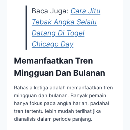
Baca Juga:
Cara Jitu
Tebak Angka Selalu
Datang Di Togel
Chicago Day
Memanfaatkan Tren
Mingguan Dan Bulanan
Rahasia ketiga adalah memanfaatkan tren
mingguan dan bulanan. Banyak pemain
hanya fokus pada angka harian, padahal
tren tertentu lebih mudah terlihat jika
dianalisis dalam periode panjang.