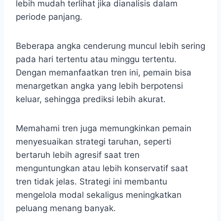
lebih mudah terlihat jika dianalisis dalam
periode panjang.
Beberapa angka cenderung muncul lebih sering
pada hari tertentu atau minggu tertentu.
Dengan memanfaatkan tren ini, pemain bisa
menargetkan angka yang lebih berpotensi
keluar, sehingga prediksi lebih akurat.
Memahami tren juga memungkinkan pemain
menyesuaikan strategi taruhan, seperti
bertaruh lebih agresif saat tren
menguntungkan atau lebih konservatif saat
tren tidak jelas. Strategi ini membantu
mengelola modal sekaligus meningkatkan
peluang menang banyak.