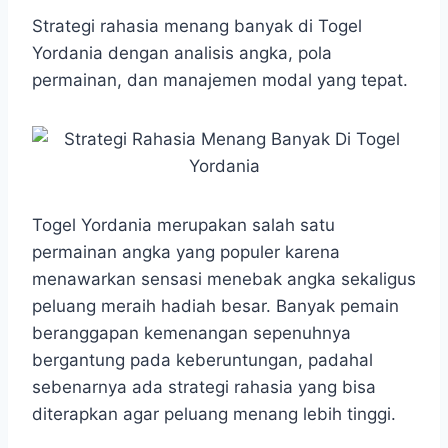
h
a
e
e
k
i
h
a
c
s
l
y
n
a
Strategi rahasia menang banyak di Togel
t
e
s
e
p
e
r
Yordania dengan analisis angka, pola
s
b
e
g
e
e
permainan, dan manajemen modal yang tepat.
A
o
n
r
p
o
g
a
p
k
e
m
r
Togel Yordania merupakan salah satu
permainan angka yang populer karena
menawarkan sensasi menebak angka sekaligus
peluang meraih hadiah besar. Banyak pemain
beranggapan kemenangan sepenuhnya
bergantung pada keberuntungan, padahal
sebenarnya ada strategi rahasia yang bisa
diterapkan agar peluang menang lebih tinggi.