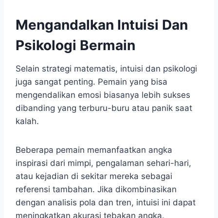
Mengandalkan Intuisi Dan
Psikologi Bermain
Selain strategi matematis, intuisi dan psikologi
juga sangat penting. Pemain yang bisa
mengendalikan emosi biasanya lebih sukses
dibanding yang terburu-buru atau panik saat
kalah.
Beberapa pemain memanfaatkan angka
inspirasi dari mimpi, pengalaman sehari-hari,
atau kejadian di sekitar mereka sebagai
referensi tambahan. Jika dikombinasikan
dengan analisis pola dan tren, intuisi ini dapat
meningkatkan akurasi tebakan angka.