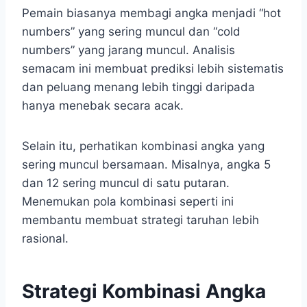
Pemain biasanya membagi angka menjadi “hot
numbers” yang sering muncul dan “cold
numbers” yang jarang muncul. Analisis
semacam ini membuat prediksi lebih sistematis
dan peluang menang lebih tinggi daripada
hanya menebak secara acak.
Selain itu, perhatikan kombinasi angka yang
sering muncul bersamaan. Misalnya, angka 5
dan 12 sering muncul di satu putaran.
Menemukan pola kombinasi seperti ini
membantu membuat strategi taruhan lebih
rasional.
Strategi Kombinasi Angka