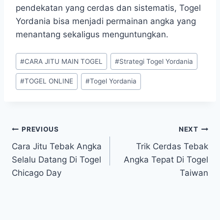
pendekatan yang cerdas dan sistematis, Togel
Yordania bisa menjadi permainan angka yang
menantang sekaligus menguntungkan.
Post
#
CARA JITU MAIN TOGEL
#
Strategi Togel Yordania
Tags:
#
TOGEL ONLINE
#
Togel Yordania
Post
PREVIOUS
NEXT
Cara Jitu Tebak Angka
Trik Cerdas Tebak
navigation
Selalu Datang Di Togel
Angka Tepat Di Togel
Chicago Day
Taiwan