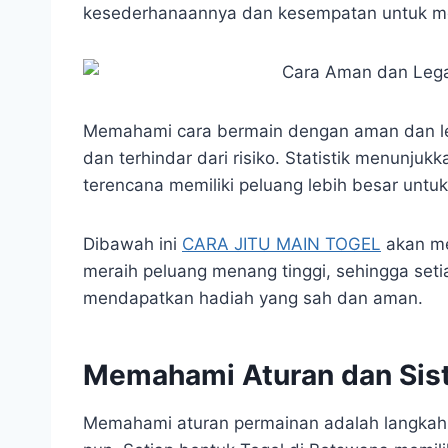
t
e
s
e
p
e
r
kesederhanaannya dan kesempatan untuk m
s
b
e
g
e
e
A
o
n
r
p
o
g
a
p
k
e
m
r
Memahami cara bermain dengan aman dan leg
dan terhindar dari risiko. Statistik menunj
terencana memiliki peluang lebih besar untu
Dibawah ini
CARA JITU MAIN TOGEL
akan me
meraih peluang menang tinggi, sehingga se
mendapatkan hadiah yang sah dan aman.
Memahami Aturan dan Sis
Memahami aturan permainan adalah langkah 