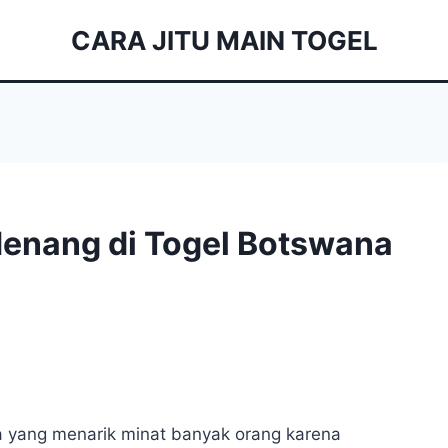
CARA JITU MAIN TOGEL
enang di Togel Botswana
 yang menarik minat banyak orang karena