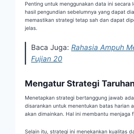
Penting untuk menggunakan data ini secara l
hasil pengundian sebelumnya yang dapat di
memastikan strategi tetap sah dan dapat dipe
jelas.
Baca Juga:
Rahasia Ampuh Me
Fujian 20
Mengatur Strategi Taruha
Menetapkan strategi bertanggung jawab ada
disarankan untuk menentukan batas harian a
akan dimainkan. Hal ini membantu menjaga f
Selain itu, strategi ini menekankan kualita