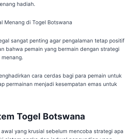
enang hadiah.
al sangat penting agar pengalaman tetap positif
ukkan bahwa pemain yang bermain dengan strategi
k menang.
nghadirkan cara cerdas bagi para pemain untuk
tiap permainan menjadi kesempatan emas untuk
tem Togel Botswana
awal yang krusial sebelum mencoba strategi apa