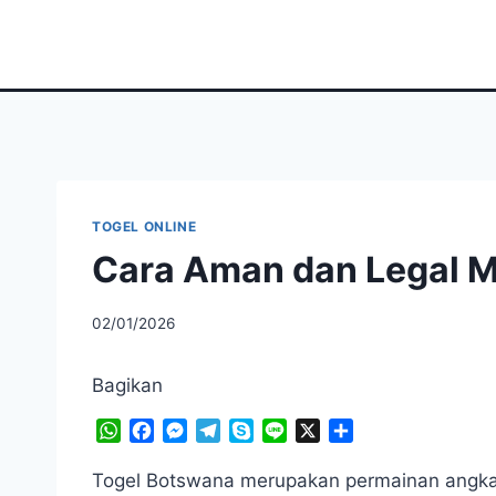
Skip
to
content
TOGEL ONLINE
Cara Aman dan Legal M
02/01/2026
Bagikan
W
F
M
T
S
L
X
S
h
a
e
e
k
i
h
a
c
s
l
y
n
a
Togel Botswana merupakan permainan angka