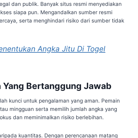
egal dan publik. Banyak situs resmi menyediakan
akses siapa pun. Mengandalkan sumber resmi
rcaya, serta menghindari risiko dari sumber tidak
nentukan Angka Jitu Di Togel
n Yang Bertanggung Jawab
lah kunci untuk pengalaman yang aman. Pemain
tau mingguan serta memilih jumlah angka yang
okus dan meminimalkan risiko berlebihan.
s daripada kuantitas. Dengan perencanaan matang