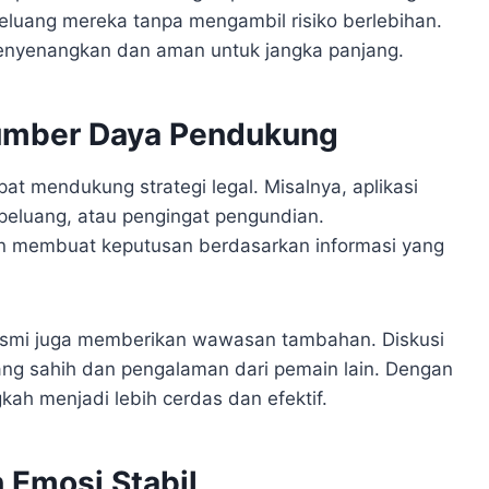
eluang mereka tanpa mengambil risiko berlebihan.
enyenangkan dan aman untuk jangka panjang.
umber Daya Pendukung
t mendukung strategi legal. Misalnya, aplikasi
 peluang, atau pengingat pengundian.
n membuat keputusan berdasarkan informasi yang
 resmi juga memberikan wawasan tambahan. Diskusi
ng sahih dan pengalaman dari pemain lain. Dengan
ah menjadi lebih cerdas dan efektif.
 Emosi Stabil