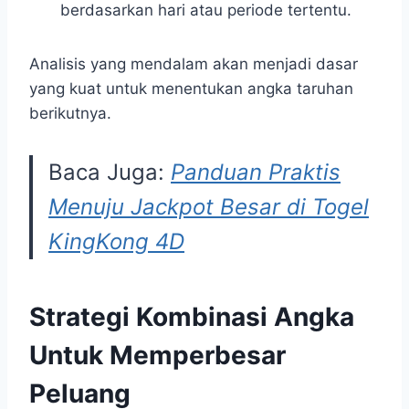
berdasarkan hari atau periode tertentu.
Analisis yang mendalam akan menjadi dasar
yang kuat untuk menentukan angka taruhan
berikutnya.
Baca Juga:
Panduan Praktis
Menuju Jackpot Besar di Togel
KingKong 4D
Strategi Kombinasi Angka
Untuk Memperbesar
Peluang