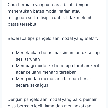
Cara bermain yang cerdas adalah dengan
menentukan batas modal harian atau
mingguan serta disiplin untuk tidak melebihi
batas tersebut.
Beberapa tips pengelolaan modal yang efektif:
Menetapkan batas maksimum untuk setiap
sesi taruhan
Membagi modal ke beberapa taruhan kecil
agar peluang menang tersebar
Menghindari memasang taruhan besar
secara sekaligus
Dengan pengelolaan modal yang baik, pemain
bisa bermain lebih lama dan meningkatkan