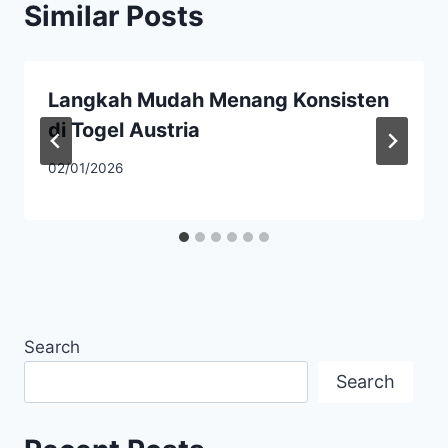
Similar Posts
Langkah Mudah Menang Konsisten
di Togel Austria
02/01/2026
Search
Search