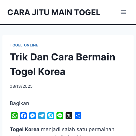
Skip
CARA JITU MAIN TOGEL
to
content
TOGEL ONLINE
Trik Dan Cara Bermain
Togel Korea
08/13/2025
Bagikan
W
F
M
T
S
L
X
S
h
a
e
e
k
i
h
a
c
s
l
y
n
a
Togel Korea
menjadi salah satu permainan
t
e
s
e
p
e
r