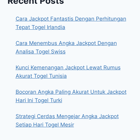
Recent Posts
Cara Jackpot Fantastis Dengan Perhitungan
Tepat Togel Irlandia
Cara Menembus Angka Jackpot Dengan
Analisa Togel Swiss
Kunci Kemenangan Jackpot Lewat Rumus
Akurat Togel Tunisia
Bocoran Angka Paling Akurat Untuk Jackpot
Hari Ini Togel Turki
Strategi Cerdas Mengejar Angka Jackpot
Setiap Hari Togel Mesir