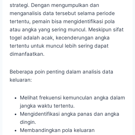
strategi. Dengan mengumpulkan dan
menganalisis data tersebut selama periode
tertentu, pemain bisa mengidentifikasi pola
atau angka yang sering muncul. Meskipun sifat
togel adalah acak, kecenderungan angka
tertentu untuk muncul lebih sering dapat
dimanfaatkan.
Beberapa poin penting dalam analisis data
keluaran:
Melihat frekuensi kemunculan angka dalam
jangka waktu tertentu.
Mengidentifikasi angka panas dan angka
dingin.
Membandingkan pola keluaran