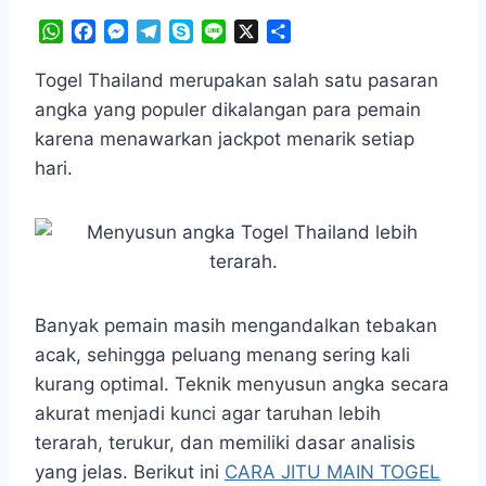
W
F
M
T
S
L
X
S
h
a
e
e
k
i
h
a
c
s
l
y
n
a
Togel Thailand merupakan salah satu pasaran
t
e
s
e
p
e
r
angka yang populer dikalangan para pemain
s
b
e
g
e
e
karena menawarkan jackpot menarik setiap
A
o
n
r
hari.
p
o
g
a
p
k
e
m
r
Banyak pemain masih mengandalkan tebakan
acak, sehingga peluang menang sering kali
kurang optimal. Teknik menyusun angka secara
akurat menjadi kunci agar taruhan lebih
terarah, terukur, dan memiliki dasar analisis
yang jelas. Berikut ini
CARA JITU MAIN TOGEL