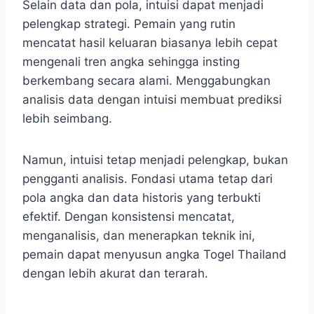
Selain data dan pola, intuisi dapat menjadi
pelengkap strategi. Pemain yang rutin
mencatat hasil keluaran biasanya lebih cepat
mengenali tren angka sehingga insting
berkembang secara alami. Menggabungkan
analisis data dengan intuisi membuat prediksi
lebih seimbang.
Namun, intuisi tetap menjadi pelengkap, bukan
pengganti analisis. Fondasi utama tetap dari
pola angka dan data historis yang terbukti
efektif. Dengan konsistensi mencatat,
menganalisis, dan menerapkan teknik ini,
pemain dapat menyusun angka Togel Thailand
dengan lebih akurat dan terarah.