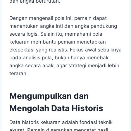
dan angka berurutan.
Dengan mengenali pola ini, pemain dapat
menentukan angka inti dan angka pendukung
secara logis. Selain itu, memahami pola
keluaran membantu pemain menetapkan
ekspektasi yang realistis. Fokus awal sebaiknya
pada analisis pola, bukan hanya menebak
angka secara acak, agar strategi menjadi lebih
terarah.
Mengumpulkan dan
Mengolah Data Historis
Data historis keluaran adalah fondasi teknik
akurat. Pemain disarankan mencatat hasil