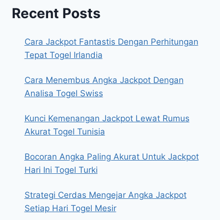
Recent Posts
Cara Jackpot Fantastis Dengan Perhitungan
Tepat Togel Irlandia
Cara Menembus Angka Jackpot Dengan
Analisa Togel Swiss
Kunci Kemenangan Jackpot Lewat Rumus
Akurat Togel Tunisia
Bocoran Angka Paling Akurat Untuk Jackpot
Hari Ini Togel Turki
Strategi Cerdas Mengejar Angka Jackpot
Setiap Hari Togel Mesir