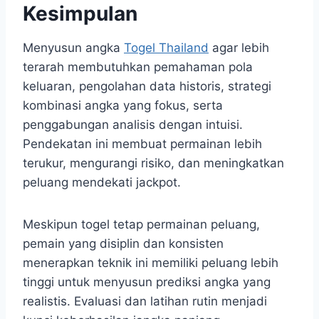
Kesimpulan
Menyusun angka
Togel Thailand
agar lebih
terarah membutuhkan pemahaman pola
keluaran, pengolahan data historis, strategi
kombinasi angka yang fokus, serta
penggabungan analisis dengan intuisi.
Pendekatan ini membuat permainan lebih
terukur, mengurangi risiko, dan meningkatkan
peluang mendekati jackpot.
Meskipun togel tetap permainan peluang,
pemain yang disiplin dan konsisten
menerapkan teknik ini memiliki peluang lebih
tinggi untuk menyusun prediksi angka yang
realistis. Evaluasi dan latihan rutin menjadi