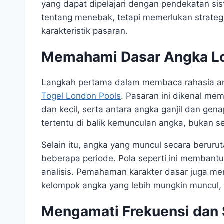
yang dapat dipelajari dengan pendekatan s
tentang menebak, tetapi memerlukan strate
karakteristik pasaran.
Memahami Dasar Angka L
Langkah pertama dalam membaca rahasia an
Togel London Pools
. Pasaran ini dikenal mem
dan kecil, serta antara angka ganjil dan ge
tertentu di balik kemunculan angka, bukan 
Selain itu, angka yang muncul secara beruru
beberapa periode. Pola seperti ini membantu
analisis. Pemahaman karakter dasar juga 
kelompok angka yang lebih mungkin muncul, se
Mengamati Frekuensi dan 