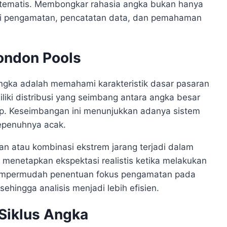
istematis. Membongkar rahasia angka bukan hanya
gi pengamatan, pencatatan data, dan pemahaman
ondon Pools
gka adalah memahami karakteristik dasar pasaran
iliki distribusi yang seimbang antara angka besar
nap. Keseimbangan ini menunjukkan adanya sistem
sepenuhnya acak.
tan atau kombinasi ekstrem jarang terjadi dalam
 menetapkan ekspektasi realistis ketika melakukan
mempermudah penentuan fokus pengamatan pada
hingga analisis menjadi lebih efisien.
Siklus Angka