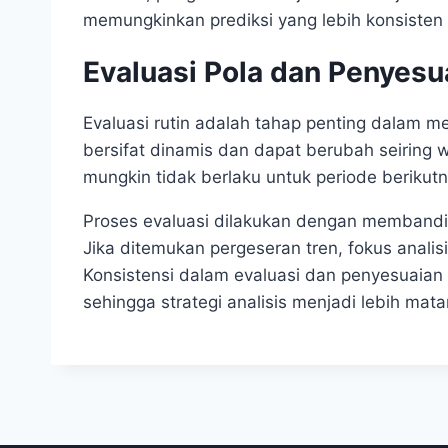
memungkinkan prediksi yang lebih konsisten 
Evaluasi Pola dan Penyesua
Evaluasi rutin adalah tahap penting dalam 
bersifat dinamis dan dapat berubah seiring w
mungkin tidak berlaku untuk periode berikutn
Proses evaluasi dilakukan dengan membandin
Jika ditemukan pergeseran tren, fokus analisi
Konsistensi dalam evaluasi dan penyesuaian
sehingga strategi analisis menjadi lebih mata