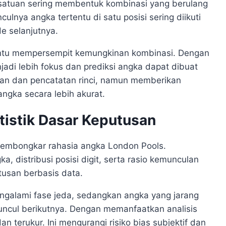
 satuan sering membentuk kombinasi yang berulang
culnya angka tertentu di satu posisi sering diikuti
de selanjutnya.
ntu mempersempit kemungkinan kombinasi. Dengan
jadi lebih fokus dan prediksi angka dapat dibuat
itian dan pencatatan rinci, namun memberikan
ngka secara lebih akurat.
tistik Dasar Keputusan
 membongkar rahasia angka London Pools.
, distribusi posisi digit, serta rasio kemunculan
usan berbasis data.
ngalami fase jeda, sedangkan angka yang jarang
muncul berikutnya. Dengan memanfaatkan analisis
an terukur. Ini mengurangi risiko bias subjektif dan