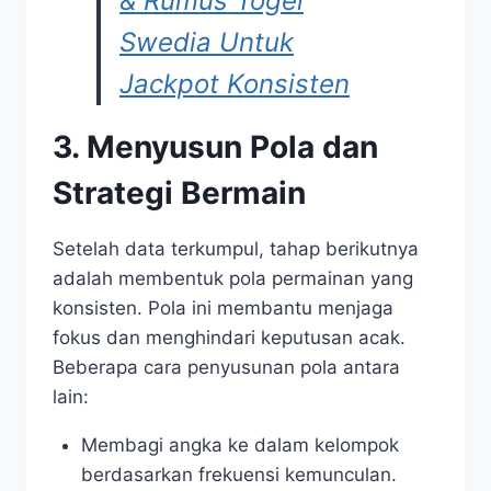
& Rumus Togel
Swedia Untuk
Jackpot Konsisten
3. Menyusun Pola dan
Strategi Bermain
Setelah data terkumpul, tahap berikutnya
adalah membentuk pola permainan yang
konsisten. Pola ini membantu menjaga
fokus dan menghindari keputusan acak.
Beberapa cara penyusunan pola antara
lain:
Membagi angka ke dalam kelompok
berdasarkan frekuensi kemunculan.