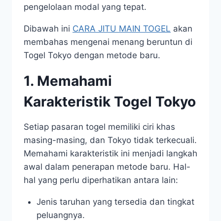
pengelolaan modal yang tepat.
Dibawah ini
CARA JITU MAIN TOGEL
akan
membahas mengenai menang beruntun di
Togel Tokyo dengan metode baru.
1. Memahami
Karakteristik Togel Tokyo
Setiap pasaran togel memiliki ciri khas
masing-masing, dan Tokyo tidak terkecuali.
Memahami karakteristik ini menjadi langkah
awal dalam penerapan metode baru. Hal-
hal yang perlu diperhatikan antara lain:
Jenis taruhan yang tersedia dan tingkat
peluangnya.