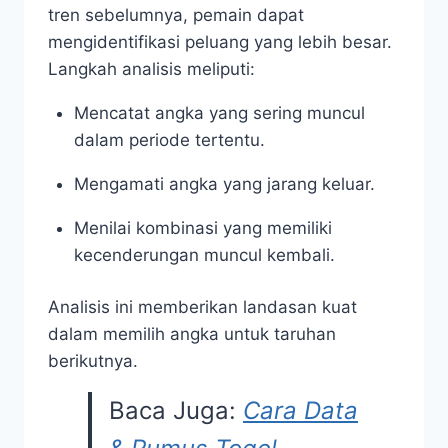
tren sebelumnya, pemain dapat
mengidentifikasi peluang yang lebih besar.
Langkah analisis meliputi:
Mencatat angka yang sering muncul
dalam periode tertentu.
Mengamati angka yang jarang keluar.
Menilai kombinasi yang memiliki
kecenderungan muncul kembali.
Analisis ini memberikan landasan kuat
dalam memilih angka untuk taruhan
berikutnya.
Baca Juga:
Cara Data