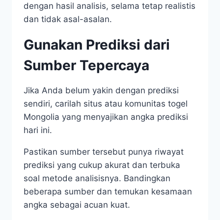
dengan hasil analisis, selama tetap realistis
dan tidak asal-asalan.
Gunakan Prediksi dari
Sumber Tepercaya
Jika Anda belum yakin dengan prediksi
sendiri, carilah situs atau komunitas togel
Mongolia yang menyajikan angka prediksi
hari ini.
Pastikan sumber tersebut punya riwayat
prediksi yang cukup akurat dan terbuka
soal metode analisisnya. Bandingkan
beberapa sumber dan temukan kesamaan
angka sebagai acuan kuat.