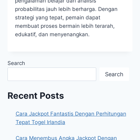
pengalaman belajar dari analisis
probabilitas jauh lebih berharga. Dengan
strategi yang tepat, pemain dapat
membuat proses bermain lebih terarah,
edukatif, dan menyenangkan.
Search
Search
Recent Posts
Cara Jackpot Fantastis Dengan Perhitungan
Tepat Togel Irlandia
Cara Menembus Angka Jackpot Dengan