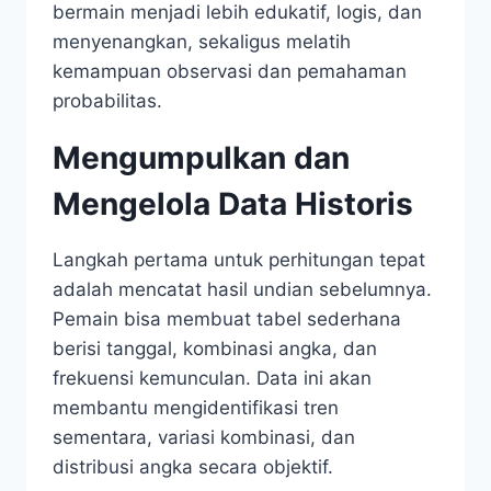
bermain menjadi lebih edukatif, logis, dan
menyenangkan, sekaligus melatih
kemampuan observasi dan pemahaman
probabilitas.
Mengumpulkan dan
Mengelola Data Historis
Langkah pertama untuk perhitungan tepat
adalah mencatat hasil undian sebelumnya.
Pemain bisa membuat tabel sederhana
berisi tanggal, kombinasi angka, dan
frekuensi kemunculan. Data ini akan
membantu mengidentifikasi tren
sementara, variasi kombinasi, dan
distribusi angka secara objektif.