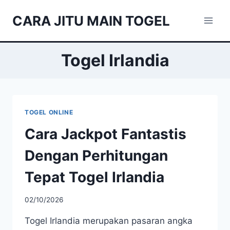
Skip
CARA JITU MAIN TOGEL
to
content
Togel Irlandia
TOGEL ONLINE
Cara Jackpot Fantastis
Dengan Perhitungan
Tepat Togel Irlandia
02/10/2026
Togel Irlandia merupakan pasaran angka