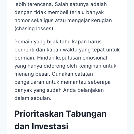
lebih terencana. Salah satunya adalah
dengan tidak membeli terlalu banyak
nomor sekaligus atau mengejar kerugian
(chasing losses).
Pemain yang bijak tahu kapan harus
berhenti dan kapan waktu yang tepat untuk
bermain. Hindari keputusan emosional
yang hanya didorong oleh keinginan untuk
menang besar. Gunakan catatan
pengeluaran untuk memantau seberapa
banyak yang sudah Anda belanjakan
dalam sebulan.
Prioritaskan Tabungan
dan Investasi