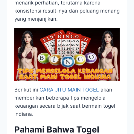
menarik perhatian, terutama karena
konsistensi result-nya dan peluang menang
yang menjanjikan.
Berikut ini
CARA JITU MAIN TOGEL
akan
memberikan beberapa tips mengelola
keuangan secara bijak saat bermain togel
Indiana.
Pahami Bahwa Togel