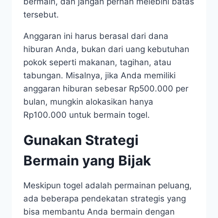
bermain, dan jangan pernah melebihi batas
tersebut.
Anggaran ini harus berasal dari dana
hiburan Anda, bukan dari uang kebutuhan
pokok seperti makanan, tagihan, atau
tabungan. Misalnya, jika Anda memiliki
anggaran hiburan sebesar Rp500.000 per
bulan, mungkin alokasikan hanya
Rp100.000 untuk bermain togel.
Gunakan Strategi
Bermain yang Bijak
Meskipun togel adalah permainan peluang,
ada beberapa pendekatan strategis yang
bisa membantu Anda bermain dengan