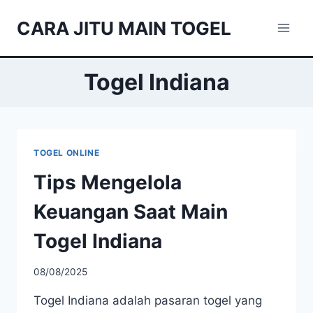
Skip
CARA JITU MAIN TOGEL
to
content
Togel Indiana
TOGEL ONLINE
Tips Mengelola
Keuangan Saat Main
Togel Indiana
08/08/2025
Togel Indiana adalah pasaran togel yang