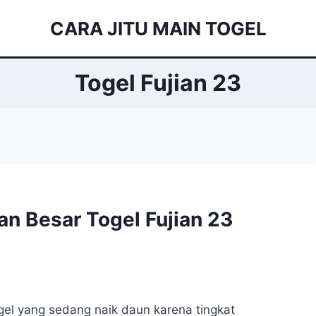
CARA JITU MAIN TOGEL
Togel Fujian 23
n Besar Togel Fujian 23
ogel yang sedang naik daun karena tingkat