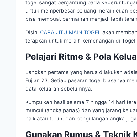
togel sangat bergantung pada keberuntungan
untuk memperbesar peluang meraih cuan bes
bisa membuat permainan menjadi lebih tera
Disini
CARA JITU MAIN TOGEL
akan membaha
terapkan untuk meraih kemenangan di Togel
Pelajari Ritme & Pola Kelu
Langkah pertama yang harus dilakukan adal
Fujian 23. Setiap pasaran togel biasanya memil
data keluaran sebelumnya.
Kumpulkan hasil selama 7 hingga 14 hari terak
muncul (angka panas) dan yang jarang keluar
naik atau turun, dan pengulangan angka juga
Gunakan Rumus & Teknik 