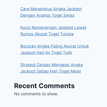
Cara Menembus Angka Jackpot
Dengan Analisa Togel Swiss
Kunci Kemenangan Jackpot Lewat
Rumus Akurat Togel Tunisia
Bocoran Angka Paling Akurat Untuk
Jackpot Hari Ini Togel Turki
Strategi Cerdas Mengejar Angka
Jackpot Setiap Hari Togel Mesir
Recent Comments
No comments to show.