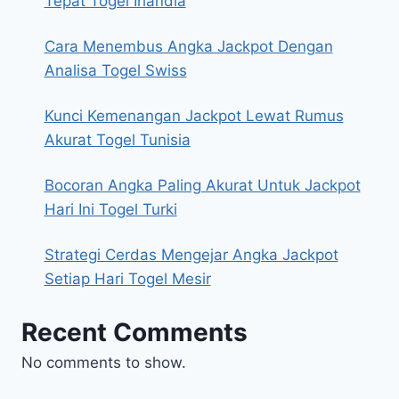
Tepat Togel Irlandia
Cara Menembus Angka Jackpot Dengan
Analisa Togel Swiss
Kunci Kemenangan Jackpot Lewat Rumus
Akurat Togel Tunisia
Bocoran Angka Paling Akurat Untuk Jackpot
Hari Ini Togel Turki
Strategi Cerdas Mengejar Angka Jackpot
Setiap Hari Togel Mesir
Recent Comments
No comments to show.