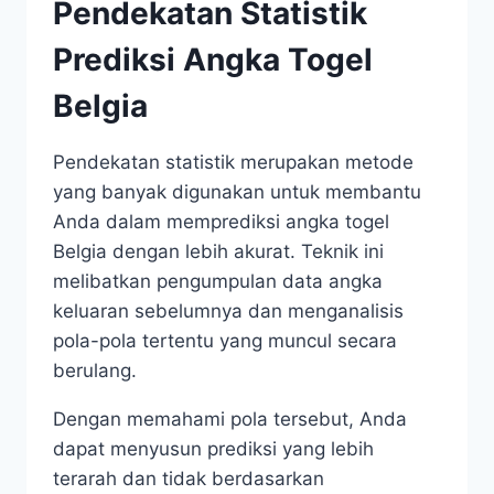
Pendekatan Statistik
Prediksi Angka Togel
Belgia
Pendekatan statistik merupakan metode
yang banyak digunakan untuk membantu
Anda dalam memprediksi angka togel
Belgia dengan lebih akurat. Teknik ini
melibatkan pengumpulan data angka
keluaran sebelumnya dan menganalisis
pola-pola tertentu yang muncul secara
berulang.
Dengan memahami pola tersebut, Anda
dapat menyusun prediksi yang lebih
terarah dan tidak berdasarkan