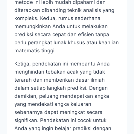
metode ini lebih mudah dipahami dan
diterapkan dibanding teknik analisis yang
kompleks. Kedua, rumus sederhana
memungkinkan Anda untuk melakukan
prediksi secara cepat dan efisien tanpa
perlu perangkat lunak khusus atau keahlian
matematis tinggi.
Ketiga, pendekatan ini membantu Anda
menghindari tebakan acak yang tidak
terarah dan memberikan dasar ilmiah
dalam setiap langkah prediksi. Dengan
demikian, peluang mendapatkan angka
yang mendekati angka keluaran
sebenarnya dapat meningkat secara
signifikan. Pendekatan ini cocok untuk
Anda yang ingin belajar prediksi dengan