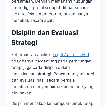
bersamaan. Dengan memahami hubungan
antar digit, prediksi dapat dibuat secara
lebih terfokus dan terarah, bukan hanya
menebak secara acak.
Disiplin dan Evaluasi
Strategi
Keberhasilan analisis
Togel Australia Mid
tidak hanya bergantung pada perhitungan,
tetapi juga pada disiplin dalam
menjalankan strategi. Pencatatan yang rapi
dan evaluasi hasil secara berkala
membantu menyempurnakan metode yang
digunakan.
Disiplin mencakup kemampuan untuk tetap