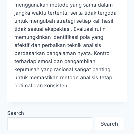
menggunakan metode yang sama dalam
jangka waktu tertentu, serta tidak tergoda
untuk mengubah strategi setiap kali hasil
tidak sesuai ekspektasi. Evaluasi rutin
memungkinkan identifikasi pola yang
efektif dan perbaikan teknik analisis
berdasarkan pengalaman nyata. Kontrol
terhadap emosi dan pengambilan
keputusan yang rasional sangat penting
untuk memastikan metode analisis tetap
optimal dan konsisten.
Search
Search