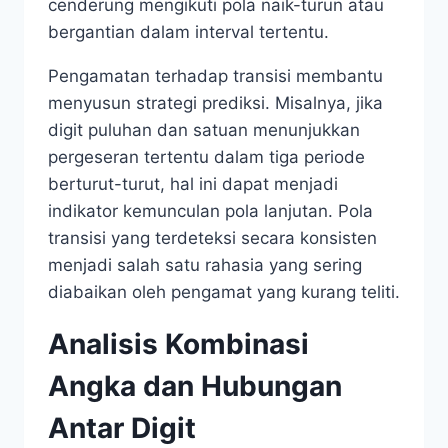
cenderung mengikuti pola naik-turun atau
bergantian dalam interval tertentu.
Pengamatan terhadap transisi membantu
menyusun strategi prediksi. Misalnya, jika
digit puluhan dan satuan menunjukkan
pergeseran tertentu dalam tiga periode
berturut-turut, hal ini dapat menjadi
indikator kemunculan pola lanjutan. Pola
transisi yang terdeteksi secara konsisten
menjadi salah satu rahasia yang sering
diabaikan oleh pengamat yang kurang teliti.
Analisis Kombinasi
Angka dan Hubungan
Antar Digit