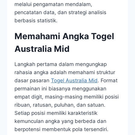
melalui pengamatan mendalam,
pencatatan data, dan strategi analisis
berbasis statistik.
Memahami Angka Togel
Australia Mid
Langkah pertama dalam mengungkap
rahasia angka adalah memahami struktur
dasar pasaran
Togel Australia Mid
. Format
permainan ini biasanya menggunakan
empat digit, masing-masing memiliki posisi
ribuan, ratusan, puluhan, dan satuan.
Setiap posisi memiliki karakteristik
kemunculan angka yang berbeda dan
berpotensi membentuk pola tersendiri.