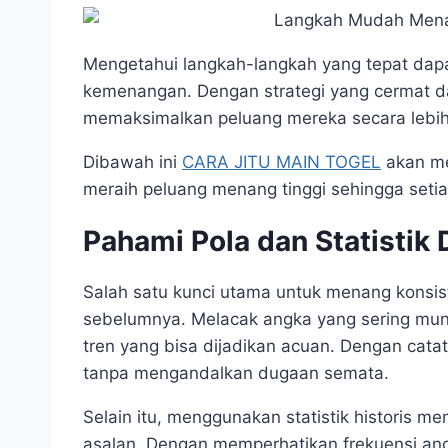
Mengetahui langkah-langkah yang tepat dap
kemenangan. Dengan strategi yang cermat da
memaksimalkan peluang mereka secara lebih 
Dibawah ini
CARA JITU MAIN TOGEL
akan me
meraih peluang menang tinggi sehingga seti
Pahami Pola dan Statistik 
Salah satu kunci utama untuk menang konsi
sebelumnya. Melacak angka yang sering mu
tren yang bisa dijadikan acuan. Dengan cata
tanpa mengandalkan dugaan semata.
Selain itu, menggunakan statistik historis 
asalan. Dengan memperhatikan frekuensi angk