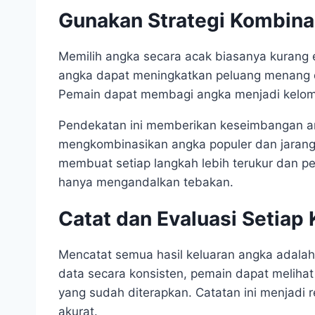
Gunakan Strategi Kombina
Memilih angka secara acak biasanya kurang e
angka dapat meningkatkan peluang menang 
Pemain dapat membagi angka menjadi kelomp
Pendekatan ini memberikan keseimbangan an
mengkombinasikan angka populer dan jarang m
membuat setiap langkah lebih terukur dan p
hanya mengandalkan tebakan.
Catat dan Evaluasi Setiap 
Mencatat semua hasil keluaran angka adalah
data secara konsisten, pemain dapat melihat
yang sudah diterapkan. Catatan ini menjadi r
akurat.