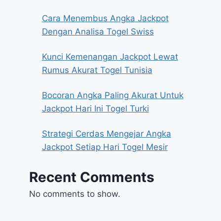
Cara Menembus Angka Jackpot
Dengan Analisa Togel Swiss
Kunci Kemenangan Jackpot Lewat
Rumus Akurat Togel Tunisia
Bocoran Angka Paling Akurat Untuk
Jackpot Hari Ini Togel Turki
Strategi Cerdas Mengejar Angka
Jackpot Setiap Hari Togel Mesir
Recent Comments
No comments to show.