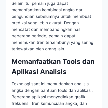
Selain itu, pemain juga dapat
memanfaatkan kombinasi angka dari
pengundian sebelumnya untuk membuat
prediksi yang lebih akurat. Dengan
mencatat dan membandingkan hasil
beberapa periode, pemain dapat
menemukan tren tersembunyi yang sering
terlewatkan oleh orang lain.
Memanfaatkan Tools dan
Aplikasi Analisis
Teknologi saat ini memudahkan analisis
angka dengan bantuan tools dan aplikasi.
Beberapa aplikasi menyediakan grafik
frekuensi, tren kemunculan angka, dan