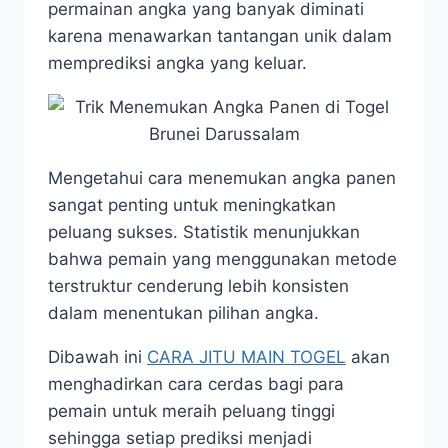
permainan angka yang banyak diminati
karena menawarkan tantangan unik dalam
memprediksi angka yang keluar.
Mengetahui cara menemukan angka panen
sangat penting untuk meningkatkan
peluang sukses. Statistik menunjukkan
bahwa pemain yang menggunakan metode
terstruktur cenderung lebih konsisten
dalam menentukan pilihan angka.
Dibawah ini
CARA JITU MAIN TOGEL
akan
menghadirkan cara cerdas bagi para
pemain untuk meraih peluang tinggi
sehingga setiap prediksi menjadi