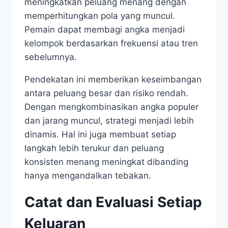
meningkatkan peluang menang dengan
memperhitungkan pola yang muncul.
Pemain dapat membagi angka menjadi
kelompok berdasarkan frekuensi atau tren
sebelumnya.
Pendekatan ini memberikan keseimbangan
antara peluang besar dan risiko rendah.
Dengan mengkombinasikan angka populer
dan jarang muncul, strategi menjadi lebih
dinamis. Hal ini juga membuat setiap
langkah lebih terukur dan peluang
konsisten menang meningkat dibanding
hanya mengandalkan tebakan.
Catat dan Evaluasi Setiap
Keluaran