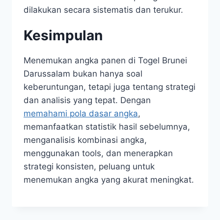
dilakukan secara sistematis dan terukur.
Kesimpulan
Menemukan angka panen di Togel Brunei
Darussalam bukan hanya soal
keberuntungan, tetapi juga tentang strategi
dan analisis yang tepat. Dengan
memahami pola dasar angka
,
memanfaatkan statistik hasil sebelumnya,
menganalisis kombinasi angka,
menggunakan tools, dan menerapkan
strategi konsisten, peluang untuk
menemukan angka yang akurat meningkat.