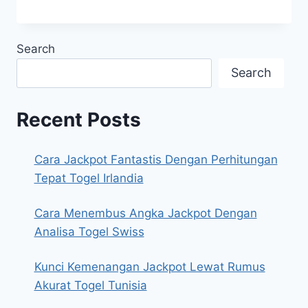
Search
Search
Recent Posts
Cara Jackpot Fantastis Dengan Perhitungan
Tepat Togel Irlandia
Cara Menembus Angka Jackpot Dengan
Analisa Togel Swiss
Kunci Kemenangan Jackpot Lewat Rumus
Akurat Togel Tunisia