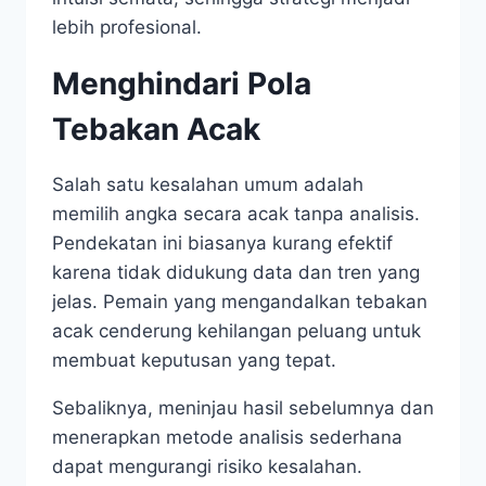
lebih profesional.
Menghindari Pola
Tebakan Acak
Salah satu kesalahan umum adalah
memilih angka secara acak tanpa analisis.
Pendekatan ini biasanya kurang efektif
karena tidak didukung data dan tren yang
jelas. Pemain yang mengandalkan tebakan
acak cenderung kehilangan peluang untuk
membuat keputusan yang tepat.
Sebaliknya, meninjau hasil sebelumnya dan
menerapkan metode analisis sederhana
dapat mengurangi risiko kesalahan.