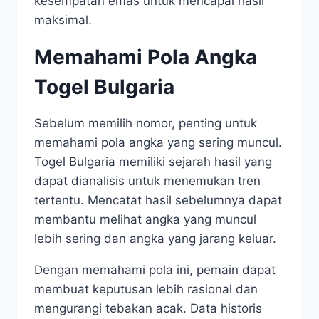
kesempatan emas untuk mencapai hasil
maksimal.
Memahami Pola Angka
Togel Bulgaria
Sebelum memilih nomor, penting untuk
memahami pola angka yang sering muncul.
Togel Bulgaria memiliki sejarah hasil yang
dapat dianalisis untuk menemukan tren
tertentu. Mencatat hasil sebelumnya dapat
membantu melihat angka yang muncul
lebih sering dan angka yang jarang keluar.
Dengan memahami pola ini, pemain dapat
membuat keputusan lebih rasional dan
mengurangi tebakan acak. Data historis