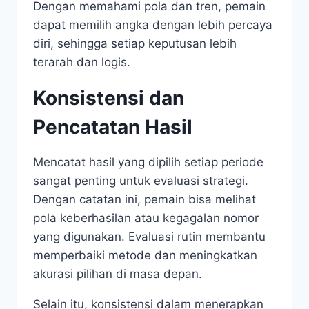
Dengan memahami pola dan tren, pemain
dapat memilih angka dengan lebih percaya
diri, sehingga setiap keputusan lebih
terarah dan logis.
Konsistensi dan
Pencatatan Hasil
Mencatat hasil yang dipilih setiap periode
sangat penting untuk evaluasi strategi.
Dengan catatan ini, pemain bisa melihat
pola keberhasilan atau kegagalan nomor
yang digunakan. Evaluasi rutin membantu
memperbaiki metode dan meningkatkan
akurasi pilihan di masa depan.
Selain itu, konsistensi dalam menerapkan