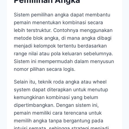
Pemilihan Angka
Sistem pemilihan angka dapat membantu
pemain menentukan kombinasi secara
lebih terstruktur. Contohnya menggunakan
metode blok angka, di mana angka dibagi
menjadi kelompok tertentu berdasarkan
range nilai atau pola keluaran sebelumnya.
Sistem ini mempermudah dalam menyusun
nomor pilihan secara logis.
Selain itu, teknik roda angka atau wheel
system dapat diterapkan untuk menutup
kemungkinan kombinasi yang belum
dipertimbangkan. Dengan sistem ini,
pemain memiliki cara terencana untuk
memilih angka tanpa bergantung pada
intuisi semata, sehingga strategi menjadi