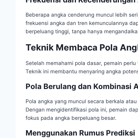
Beberapa angka cenderung muncul lebih ser
frekuensi angka dan tren kemunculannya da
berpeluang tinggi, tanpa hanya mengandalk
Teknik Membaca Pola Ang
Setelah memahami pola dasar, pemain perlu 
Teknik ini membantu menyaring angka potensi
Pola Berulang dan Kombinasi 
Pola angka yang muncul secara berkala atau 
Dengan mengidentifikasi pola ini, pemain da
fokus pada angka berpeluang besar.
Menggunakan Rumus Prediksi