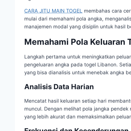
CARA JITU MAIN TOGEL
membahas cara cerd
mulai dari memahami pola angka, menganalisi
manajemen modal yang disiplin untuk hasil b
Memahami Pola Keluaran T
Langkah pertama untuk meningkatkan pelu
pengeluaran angka pada togel Libanon. Setiap
yang bisa dianalisis untuk menebak angka be
Analisis Data Harian
Mencatat hasil keluaran setiap hari membant
muncul. Dengan melihat pola jangka pendek
yang lebih akurat dan memaksimalkan pelua
Frekuensi dan Kecenderungan