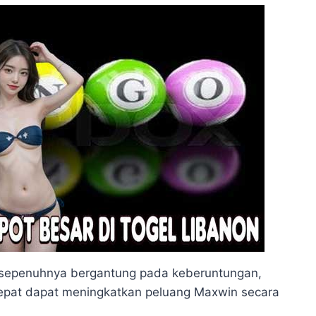
sepenuhnya bergantung pada keberuntungan,
tepat dapat meningkatkan peluang Maxwin secara