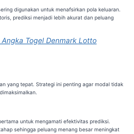
ering digunakan untuk menafsirkan pola keluaran.
is, prediksi menjadi lebih akurat dan peluang
Angka Togel Denmark Lotto
an yang tepat. Strategi ini penting agar modal tidak
 dimaksimalkan.
pertama untuk mengamati efektivitas prediksi.
ertahap sehingga peluang menang besar meningkat