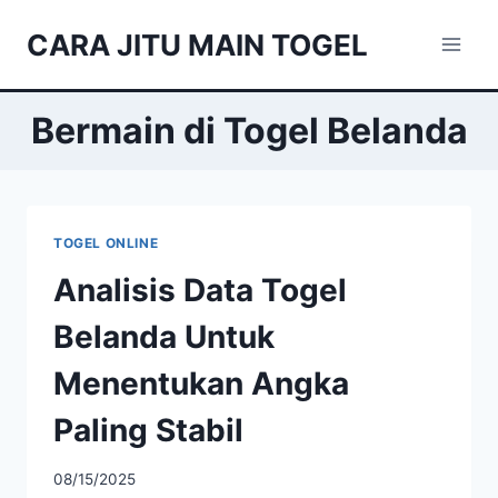
Skip
CARA JITU MAIN TOGEL
to
content
Bermain di Togel Belanda
TOGEL ONLINE
Analisis Data Togel
Belanda Untuk
Menentukan Angka
Paling Stabil
08/15/2025