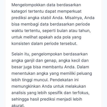
Mengelompokkan data berdasarkan
kategori tertentu dapat memperkuat
prediksi angka stabil Anda. Misalnya, Anda
bisa membagi data berdasarkan periode
waktu tertentu, seperti bulan atau tahun,
untuk melihat apakah ada pola yang
konsisten dalam periode tersebut.
Selain itu, pengelompokan berdasarkan
angka ganjil dan genap, angka kecil dan
besar juga bisa membantu Anda. Dalam
menentukan angka yang memiliki peluang
lebih tinggi muncul. Pendekatan ini
memungkinkan Anda untuk melakukan
analisis yang lebih spesifik dan terfokus,
sehingga hasil prediksi menjadi lebih
akurat.