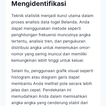
Mengidentifikasi
Teknik statistik menjadi kunci utama dalam
proses analisis data togel Belanda. Anda
dapat menggunakan metode seperti
penghitungan frekuensi munculnya angka
tertentu, analisis tren, dan pengukuran
distribusi angka untuk menemukan omor-
nomor yang sering muncul dan memiliki
kemungkinan lebih tinggi untuk keluar.
Selain itu, penggunaan grafik visual seperti
histogram atau diagram garis dapat
membantu Anda melihat pola secara lebih
jelas dan cepat. Pendekatan ini
memudahkan Anda dalam memisahkan
angka angka yang cenderung stabil dari