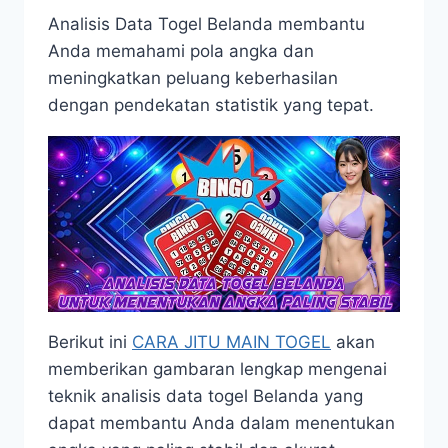
Analisis Data Togel Belanda membantu
Anda memahami pola angka dan
meningkatkan peluang keberhasilan
dengan pendekatan statistik yang tepat.
Berikut ini
CARA JITU MAIN TOGEL
akan
memberikan gambaran lengkap mengenai
teknik analisis data togel Belanda yang
dapat membantu Anda dalam menentukan