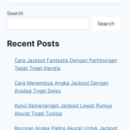
Search
Search
Recent Posts
Cara Jackpot Fantastis Dengan Perhitungan
Tepat Togel Irlandia
Cara Menembus Angka Jackpot Dengan
Analisa Togel Swiss
Kunci Kemenangan Jackpot Lewat Rumus
Akurat Togel Tunisia
Bocoran Angka Paling Akurat Untuk Jackpot