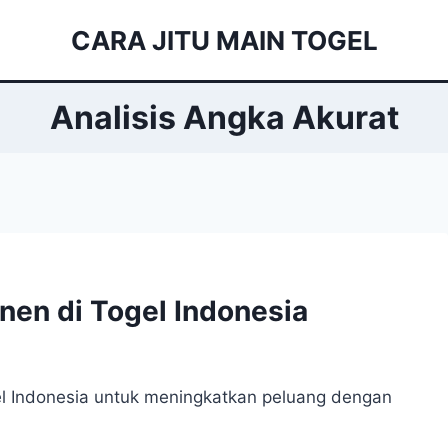
CARA JITU MAIN TOGEL
Analisis Angka Akurat
en di Togel Indonesia
el Indonesia untuk meningkatkan peluang dengan