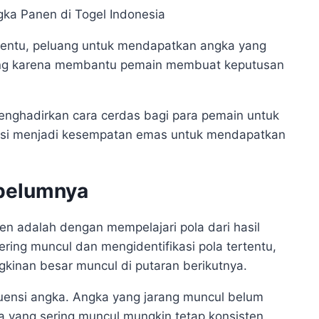
rtentu, peluang untuk mendapatkan angka yang
nting karena membantu pemain membuat keputusan
nghadirkan cara cerdas bagi para pemain untuk
diksi menjadi kesempatan emas untuk mendapatkan
belumnya
n adalah dengan mempelajari pola dari hasil
ing muncul dan mengidentifikasi pola tertentu,
inan besar muncul di putaran berikutnya.
kuensi angka. Angka yang jarang muncul belum
gka yang sering muncul mungkin tetap konsisten.