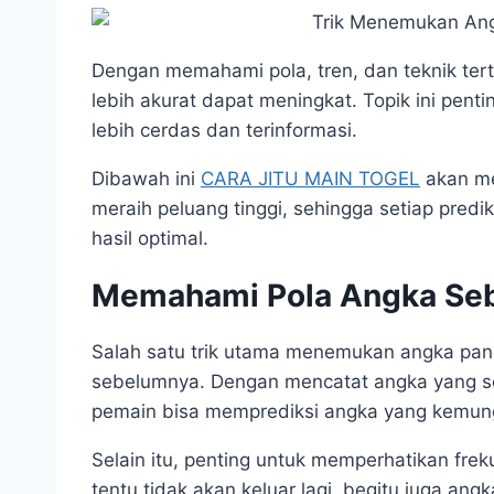
Dengan memahami pola, tren, dan teknik te
lebih akurat dapat meningkat. Topik ini pe
lebih cerdas dan terinformasi.
Dibawah ini
CARA JITU MAIN TOGEL
akan me
meraih peluang tinggi, sehingga setiap pre
hasil optimal.
Memahami Pola Angka Se
Salah satu trik utama menemukan angka pane
sebelumnya. Dengan mencatat angka yang ser
pemain bisa memprediksi angka yang kemungk
Selain itu, penting untuk memperhatikan fre
tentu tidak akan keluar lagi, begitu juga an