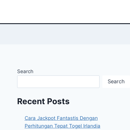
Search
Search
Recent Posts
Cara Jackpot Fantastis Dengan
Perhitungan Tepat Togel Irlandia